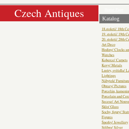
Czech Antiques
Home Page
Katalog
18.století/ 18th C
19. století/ 19th C
20. století/ 20th C
Art Deco
Hodiny/ Clocks a
Watches
Koberce/ Carpets
Kovy/ Metals
Lustry, svítidla/ 
Lightings
Nábytek/ Furnitur
Obrazy/ Pictures
Porcelán, kamenin
Porcelain and Ce
Secese/ Art Nouv
Sklo/ Glass
Sochy, figury/ Sta
Figures
Šperky/ Jewellery
Stříbro/ Silver