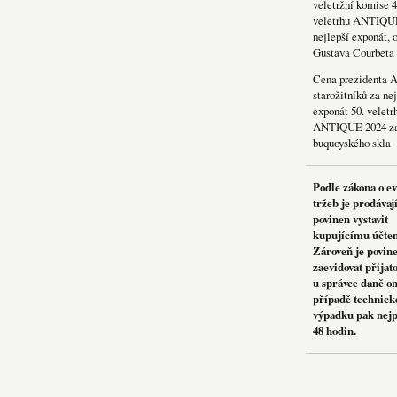
veletržní komise 4
veletrhu ANTIQU
nejlepší exponát, 
Gustava Courbeta
Cena prezidenta 
starožitníků za nej
exponát 50. veletr
ANTIQUE 2024 za
buquoyského skla
Podle zákona o e
tržeb je prodávaj
povinen vystavit
kupujícímu účte
Zároveň je povin
zaevidovat přijat
u správce daně on
případě technick
výpadku pak nejp
48 hodin.