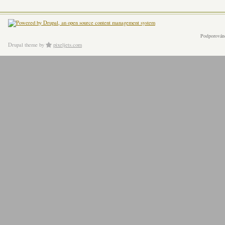
Podporován
Drupal theme
by
pixeljets.com
ver.1.4