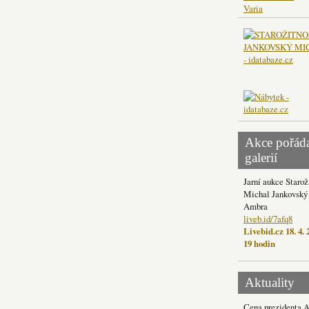
Varia
Akce pořád
galerií
Jarní aukce Starož
Michal Jankovský 
Ambra
liveb.id/7afq8
Livebid.cz 18. 4. 
19 hodin
Aktuality
Cena prezidenta 