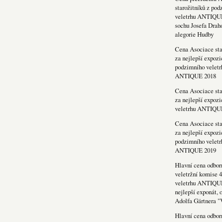
starožitníků z po
veletrhu ANTIQU
sochu Josefa Drah
alegorie Hudby
Cena Asociace sta
za nejlepší expozi
podzimního veletr
ANTIQUE 2018
Cena Asociace sta
za nejlepší expozi
veletrhu ANTIQU
Cena Asociace sta
za nejlepší expozi
podzimního veletr
ANTIQUE 2019
Hlavní cena odbor
veletržní komise 4
veletrhu ANTIQU
nejlepší exponát, 
Adolfa Gärtnera "
Hlavní cena odbor