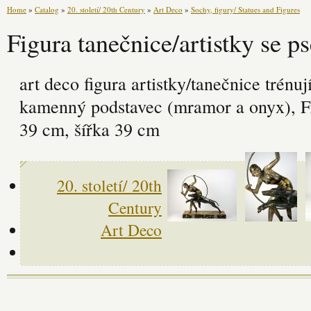
Home
»
Catalog
»
20. století/ 20th Century
»
Art Deco
»
Sochy, figury/ Statues and Figures
Figura tanečnice/artistky se p
art deco figura artistky/tanečnice trénuj
kamenný podstavec (mramor a onyx), F
39 cm, šířka 39 cm
20. století/ 20th
Century
Art Deco