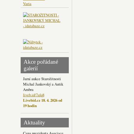
Varia
Akce pořádané
galerií
Jarní aukce Starožitnosti
Michal Jankovský a Antik
Ambra
liveb.id/7afq8
Livebid.cz 18. 4. 2026 od
19 hodin
Aktuality
Cena prezidenta Asociace