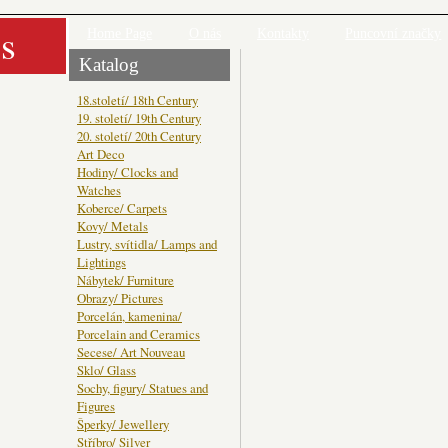
s
Home Page
O nás
Kontakty
Puncovní značky
Katalog
18.století/ 18th Century
19. století/ 19th Century
20. století/ 20th Century
Art Deco
Hodiny/ Clocks and
Watches
Koberce/ Carpets
Kovy/ Metals
Lustry, svítidla/ Lamps and
Lightings
Nábytek/ Furniture
Obrazy/ Pictures
Porcelán, kamenina/
Porcelain and Ceramics
Secese/ Art Nouveau
Sklo/ Glass
Sochy, figury/ Statues and
Figures
Šperky/ Jewellery
Stříbro/ Silver