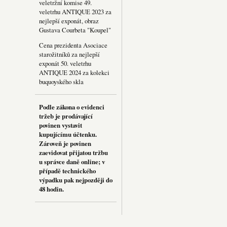
veletržní komise 49.
veletrhu ANTIQUE 2023 za
nejlepší exponát, obraz
Gustava Courbeta "Koupel"
Cena prezidenta Asociace
starožitníků za nejlepší
exponát 50. veletrhu
ANTIQUE 2024 za kolekci
buquoyského skla
Podle zákona o evidenci
tržeb je prodávající
povinen vystavit
kupujícímu účtenku.
Zároveň je povinen
zaevidovat přijatou tržbu
u správce daně online; v
případě technického
výpadku pak nejpozději do
48 hodin.