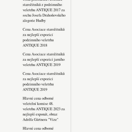
starožitníků z podzimního
veletrhu ANTIQUE 2017 za
sochu Josefa Drahoňovského
alegorie Hudby
Cena Asociace starožitníků
za nejlepší expozici
podzimního veletrhu
ANTIQUE 2018
Cena Asociace starožitníků
za nejlepší expozici jarního
veletrhu ANTIQUE 2019
Cena Asociace starožitníků
za nejlepší expozici
podzimního veletrhu
ANTIQUE 2019
Hlavní cena odborné
veletržní komise 48.
veletrhu ANTIQUE 2023 za
nejlepší exponát, obraz
Adolfa Gärtnera "Vize"
Hlavní cena odborné