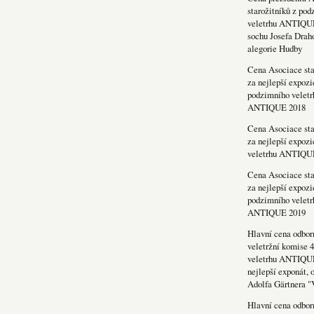
starožitníků z po
veletrhu ANTIQU
sochu Josefa Drah
alegorie Hudby
Cena Asociace sta
za nejlepší expozi
podzimního veletr
ANTIQUE 2018
Cena Asociace sta
za nejlepší expozi
veletrhu ANTIQU
Cena Asociace sta
za nejlepší expozi
podzimního veletr
ANTIQUE 2019
Hlavní cena odbor
veletržní komise 4
veletrhu ANTIQU
nejlepší exponát, 
Adolfa Gärtnera "
Hlavní cena odbor