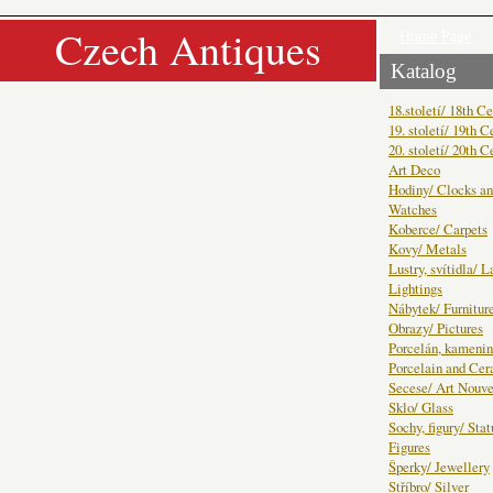
Czech Antiques
Home Page
Katalog
18.století/ 18th C
19. století/ 19th C
20. století/ 20th C
Art Deco
Hodiny/ Clocks a
Watches
Koberce/ Carpets
Kovy/ Metals
Lustry, svítidla/ 
Lightings
Nábytek/ Furnitur
Obrazy/ Pictures
Porcelán, kamenin
Porcelain and Ce
Secese/ Art Nouv
Sklo/ Glass
Sochy, figury/ Sta
Figures
Šperky/ Jewellery
Stříbro/ Silver