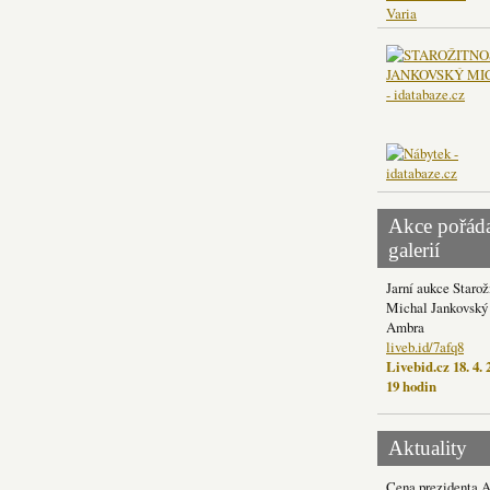
Varia
Akce pořád
galerií
Jarní aukce Starož
Michal Jankovský 
Ambra
liveb.id/7afq8
Livebid.cz 18. 4. 
19 hodin
Aktuality
Cena prezidenta 