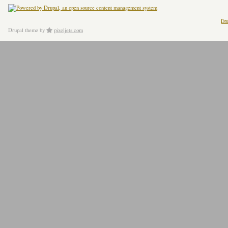
Dru
Drupal theme
by
pixeljets.com
ver.1.4