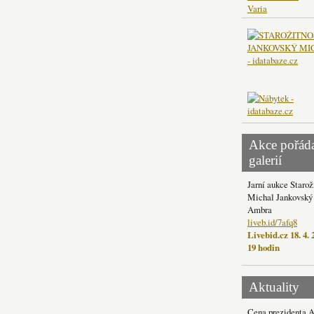
Varia
Akce pořád
galerií
Jarní aukce Starož
Michal Jankovský 
Ambra
liveb.id/7afq8
Livebid.cz 18. 4. 
19 hodin
Aktuality
Cena prezidenta 