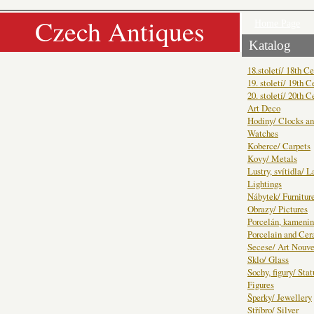
Czech Antiques
Home Page
Katalog
18.století/ 18th C
19. století/ 19th C
20. století/ 20th C
Art Deco
Hodiny/ Clocks a
Watches
Koberce/ Carpets
Kovy/ Metals
Lustry, svítidla/ 
Lightings
Nábytek/ Furnitur
Obrazy/ Pictures
Porcelán, kamenin
Porcelain and Ce
Secese/ Art Nouv
Sklo/ Glass
Sochy, figury/ Sta
Figures
Šperky/ Jewellery
Stříbro/ Silver