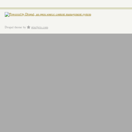
Drupal theme
by
pixeljets.com
ver.1.4