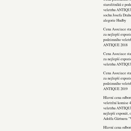
starožitníků z po
veletrhu ANTIQU
sochu Josefa Drah
alegorie Hudby
Cena Asociace sta
za nejlepší expozi
podzimního veletr
ANTIQUE 2018
Cena Asociace sta
za nejlepší expozi
veletrhu ANTIQU
Cena Asociace sta
za nejlepší expozi
podzimního veletr
ANTIQUE 2019
Hlavní cena odbor
veletržní komise 4
veletrhu ANTIQU
nejlepší exponát, 
Adolfa Gärtnera "
Hlavní cena odbor