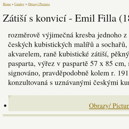
Home
»
Catalog
»
Obrazy/ Pictures
Zátiší s konvicí - Emil Filla 
rozměrově výjimečná kresba jednoho z
českých kubistických malířů a sochařů,
akvarelem, raně kubistické zátiší, pěkn
pasparta, výřez v paspartě 57 x 85 cm
signováno, pravděpodobně kolem r. 1915;
konzultovaná s uznávanými českými kun
Obrazy/ Pictur