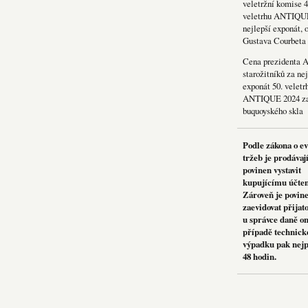
veletržní komise 4
veletrhu ANTIQU
nejlepší exponát, 
Gustava Courbeta
Cena prezidenta 
starožitníků za nej
exponát 50. veletr
ANTIQUE 2024 za
buquoyského skla
Podle zákona o e
tržeb je prodávaj
povinen vystavit
kupujícímu účte
Zároveň je povin
zaevidovat přijat
u správce daně on
případě technick
výpadku pak nejp
48 hodin.