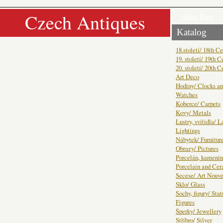
Czech Antiques
Home Page
Katalog
18.století/ 18th C
19. století/ 19th C
20. století/ 20th C
Art Deco
Hodiny/ Clocks a
Watches
Koberce/ Carpets
Kovy/ Metals
Lustry, svítidla/ 
Lightings
Nábytek/ Furnitur
Obrazy/ Pictures
Porcelán, kamenin
Porcelain and Ce
Secese/ Art Nouv
Sklo/ Glass
Sochy, figury/ Sta
Figures
Šperky/ Jewellery
Stříbro/ Silver