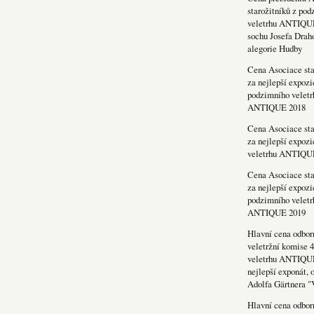
starožitníků z po
veletrhu ANTIQU
sochu Josefa Drah
alegorie Hudby
Cena Asociace sta
za nejlepší expozi
podzimního veletr
ANTIQUE 2018
Cena Asociace sta
za nejlepší expozi
veletrhu ANTIQU
Cena Asociace sta
za nejlepší expozi
podzimního veletr
ANTIQUE 2019
Hlavní cena odbor
veletržní komise 4
veletrhu ANTIQU
nejlepší exponát, 
Adolfa Gärtnera "
Hlavní cena odbor