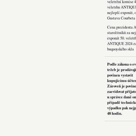
veletržní komise 4
veletrhu ANTIQU
nejlepší exponát, 
Gustava Courbeta
Cena prezidenta 
starožitníků za nej
exponát 50. veletr
ANTIQUE 2024 za
buquoyského skla
Podle zákona o e
tržeb je prodávaj
povinen vystavit
kupujícímu účte
Zároveň je povin
zaevidovat přijat
u správce daně on
případě technick
výpadku pak nejp
48 hodin.