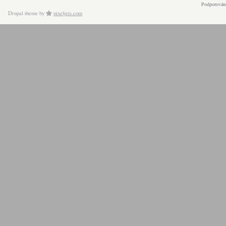
Podporován
Drupal theme
by
pixeljets.com
ver.1.4