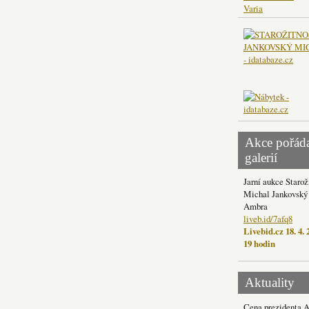
Varia
Akce pořád
galerií
Jarní aukce Starož
Michal Jankovský 
Ambra
liveb.id/7afq8
Livebid.cz 18. 4. 
19 hodin
Aktuality
Cena prezidenta 