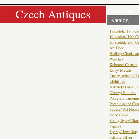
Czech Antiques
Home Page
Katalog
18.století/ 18th C
19. století/ 19th C
20. století/ 20th C
Art Deco
Hodiny/ Clocks a
Watches
Koberce/ Carpets
Kovy/ Metals
Lustry, svítidla/ 
Lightings
Nábytek/ Furnitur
Obrazy/ Pictures
Porcelán, kamenin
Porcelain and Ce
Secese/ Art Nouv
Sklo/ Glass
Sochy, figury/ Sta
Figures
Šperky/ Jewellery
Stříbro/ Silver