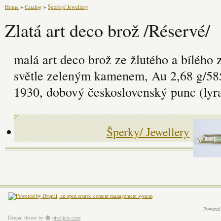
Home
»
Catalog
»
Šperky/ Jewellery
Zlatá art deco brož /Réservé/
malá art deco brož ze žlutého a bílého 
světle zeleným kamenem, Au 2,68 g/585
1930, dobový československý punc (lyr
Šperky/ Jewellery
Powered
Drupal theme
by
pixeljets.com
ver.1.4