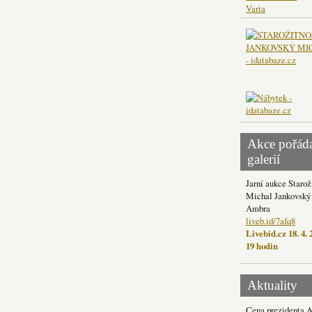
Varia
Akce pořád
galerií
Jarní aukce Starož
Michal Jankovský 
Ambra
liveb.id/7afq8
Livebid.cz 18. 4. 
19 hodin
Aktuality
Cena prezidenta 