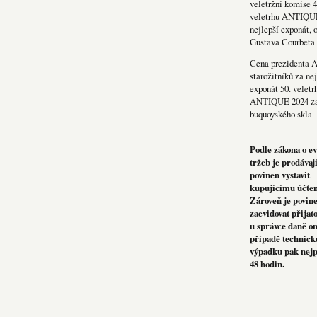
veletržní komise 4
veletrhu ANTIQU
nejlepší exponát, 
Gustava Courbeta
Cena prezidenta 
starožitníků za nej
exponát 50. veletr
ANTIQUE 2024 za
buquoyského skla
Podle zákona o e
tržeb je prodávaj
povinen vystavit
kupujícímu účte
Zároveň je povin
zaevidovat přijat
u správce daně on
případě technick
výpadku pak nejp
48 hodin.