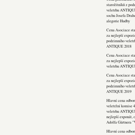
starožitníků z po
veletrhu ANTIQU
sochu Josefa Drah
alegorie Hudby
Cena Asociace sta
za nejlepší expozi
podzimního veletr
ANTIQUE 2018
Cena Asociace sta
za nejlepší expozi
veletrhu ANTIQU
Cena Asociace sta
za nejlepší expozi
podzimního veletr
ANTIQUE 2019
Hlavní cena odbor
veletržní komise 4
veletrhu ANTIQU
nejlepší exponát, 
Adolfa Gärtnera "
Hlavní cena odbor