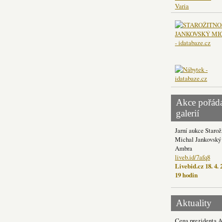
Varia
Akce pořád
galerií
Jarní aukce Starož
Michal Jankovský 
Ambra
liveb.id/7afq8
Livebid.cz 18. 4. 
19 hodin
Aktuality
Cena prezidenta 