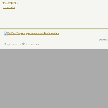
následující ›
poslední »
Powered
Drupal theme
by
pixeljets.com
ver.1.4