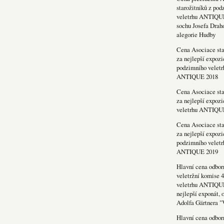
starožitníků z po
veletrhu ANTIQU
sochu Josefa Drah
alegorie Hudby
Cena Asociace sta
za nejlepší expozi
podzimního veletr
ANTIQUE 2018
Cena Asociace sta
za nejlepší expozi
veletrhu ANTIQU
Cena Asociace sta
za nejlepší expozi
podzimního veletr
ANTIQUE 2019
Hlavní cena odbor
veletržní komise 4
veletrhu ANTIQU
nejlepší exponát, 
Adolfa Gärtnera "
Hlavní cena odbor