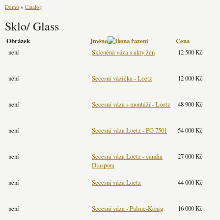
Domů
»
Catalog
Sklo/ Glass
Obrázek
Jméno
Cena
není
Skleněná váza s akty žen
12 500 Kč
není
Secesní vázička - Loetz
12 000 Kč
není
Secesní váza s montáží - Loetz
48 900 Kč
není
Secesní váza Loetz - PG 7501
54 000 Kč
není
Secesní váza Loetz - candia
27 000 Kč
Diaspora
není
Secesní váza Loetz
44 000 Kč
není
Secesní váza - Palme-König
16 000 Kč