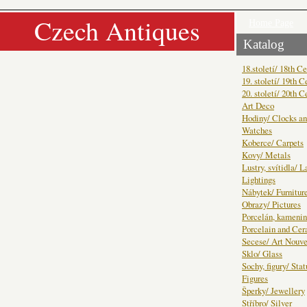
Czech Antiques
Home Page
Katalog
18.století/ 18th C
19. století/ 19th C
20. století/ 20th C
Art Deco
Hodiny/ Clocks a
Watches
Koberce/ Carpets
Kovy/ Metals
Lustry, svítidla/ 
Lightings
Nábytek/ Furnitur
Obrazy/ Pictures
Porcelán, kamenin
Porcelain and Ce
Secese/ Art Nouv
Sklo/ Glass
Sochy, figury/ Sta
Figures
Šperky/ Jewellery
Stříbro/ Silver