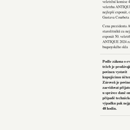
veletržní komise 4
veletrhu ANTIQU
nejlepší exponát, 
Gustava Courbeta
Cena prezidenta 
starožitníků za nej
exponát 50. veletr
ANTIQUE 2024 za
buquoyského skla
Podle zákona o e
tržeb je prodávaj
povinen vystavit
kupujícímu účte
Zároveň je povin
zaevidovat přijat
u správce daně on
případě technick
výpadku pak nejp
48 hodin.