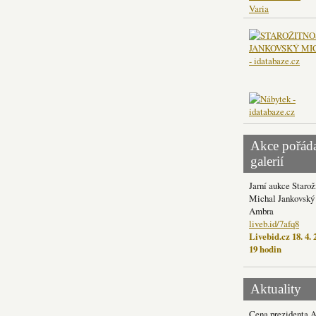
Varia
Akce pořád
galerií
Jarní aukce Starož
Michal Jankovský 
Ambra
liveb.id/7afq8
Livebid.cz 18. 4. 
19 hodin
Aktuality
Cena prezidenta 