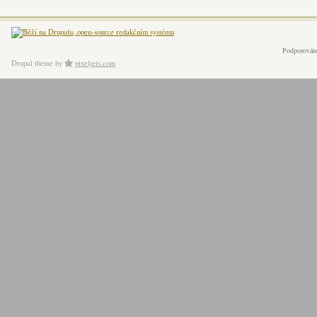
Podporován
Drupal theme
by
pixeljets.com
ver.1.4