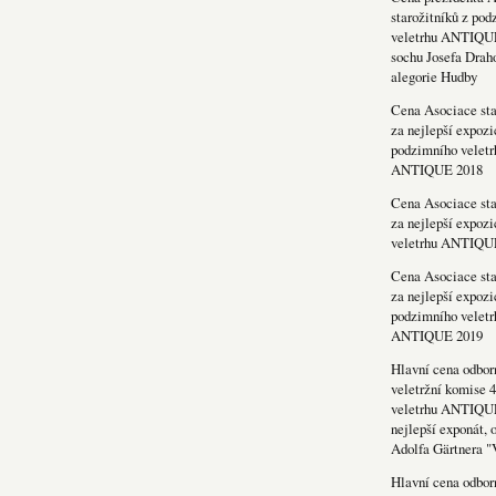
starožitníků z po
veletrhu ANTIQU
sochu Josefa Drah
alegorie Hudby
Cena Asociace sta
za nejlepší expozi
podzimního veletr
ANTIQUE 2018
Cena Asociace sta
za nejlepší expozi
veletrhu ANTIQU
Cena Asociace sta
za nejlepší expozi
podzimního veletr
ANTIQUE 2019
Hlavní cena odbor
veletržní komise 4
veletrhu ANTIQU
nejlepší exponát, 
Adolfa Gärtnera "
Hlavní cena odbor