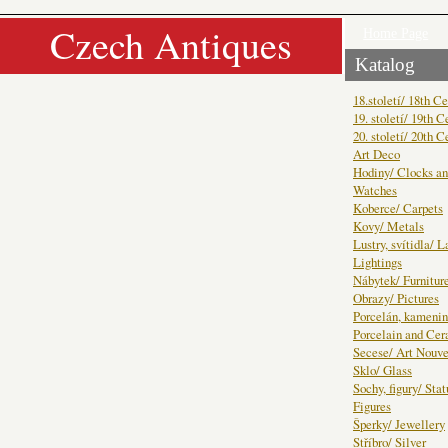
Czech Antiques
Home Page
Katalog
18.století/ 18th C
19. století/ 19th C
20. století/ 20th C
Art Deco
Hodiny/ Clocks a
Watches
Koberce/ Carpets
Kovy/ Metals
Lustry, svítidla/ 
Lightings
Nábytek/ Furnitur
Obrazy/ Pictures
Porcelán, kamenin
Porcelain and Ce
Secese/ Art Nouv
Sklo/ Glass
Sochy, figury/ Sta
Figures
Šperky/ Jewellery
Stříbro/ Silver