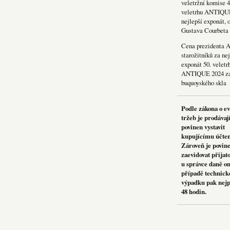
veletržní komise 4
veletrhu ANTIQU
nejlepší exponát, 
Gustava Courbeta
Cena prezidenta 
starožitníků za nej
exponát 50. veletr
ANTIQUE 2024 za
buquoyského skla
Podle zákona o e
tržeb je prodávaj
povinen vystavit
kupujícímu účte
Zároveň je povin
zaevidovat přijat
u správce daně on
případě technick
výpadku pak nejp
48 hodin.