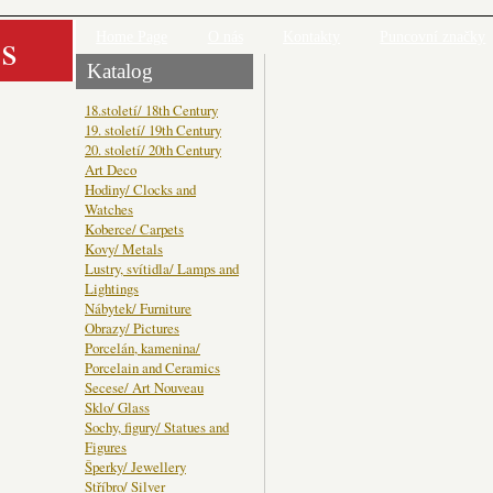
s
Home Page
O nás
Kontakty
Puncovní značky
Katalog
18.století/ 18th Century
19. století/ 19th Century
20. století/ 20th Century
Art Deco
Hodiny/ Clocks and
Watches
Koberce/ Carpets
Kovy/ Metals
Lustry, svítidla/ Lamps and
Lightings
Nábytek/ Furniture
Obrazy/ Pictures
Porcelán, kamenina/
Porcelain and Ceramics
Secese/ Art Nouveau
Sklo/ Glass
Sochy, figury/ Statues and
Figures
Šperky/ Jewellery
Stříbro/ Silver