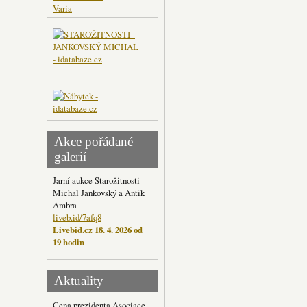
Varia
Akce pořádané
galerií
Jarní aukce Starožitnosti
Michal Jankovský a Antik
Ambra
liveb.id/7afq8
Livebid.cz 18. 4. 2026 od
19 hodin
Aktuality
Cena prezidenta Asociace