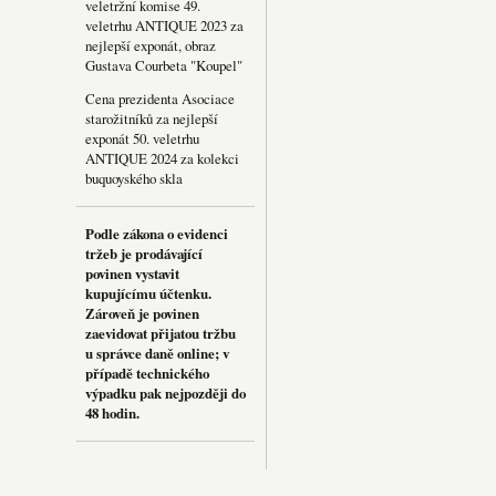
veletržní komise 49.
veletrhu ANTIQUE 2023 za
nejlepší exponát, obraz
Gustava Courbeta "Koupel"
Cena prezidenta Asociace
starožitníků za nejlepší
exponát 50. veletrhu
ANTIQUE 2024 za kolekci
buquoyského skla
Podle zákona o evidenci
tržeb je prodávající
povinen vystavit
kupujícímu účtenku.
Zároveň je povinen
zaevidovat přijatou tržbu
u správce daně online; v
případě technického
výpadku pak nejpozději do
48 hodin.