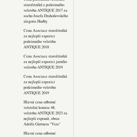
starožitníků z podzimního
veletrhu ANTIQUE 2017 za
sochu Josefa Drahoňovského
alegorie Hudby
Cena Asociace starožitníků
za nejlepší expozici
podzimního veletrhu
ANTIQUE 2018
Cena Asociace starožitníků
za nejlepší expozici jarního
veletrhu ANTIQUE 2019
Cena Asociace starožitníků
za nejlepší expozici
podzimního veletrhu
ANTIQUE 2019
Hlavní cena odborné
veletržní komise 48.
veletrhu ANTIQUE 2023 za
nejlepší exponát, obraz
Adolfa Gärtnera "Vize"
Hlavní cena odborné