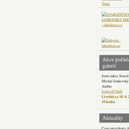
Varia
Akce pořád
galerií
Jarní aukce Starož
Michal Jankovský 
Ambra
liveb.id/7afq8
Livebid.cz 18. 4. 
19 hodin
Aktuality
Cena prezidenta 