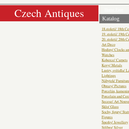
Czech Antiques
Home Page
Katalog
18.století/ 18th C
19. století/ 19th C
20. století/ 20th C
Art Deco
Hodiny/ Clocks a
Watches
Koberce/ Carpets
Kovy/ Metals
Lustry, svítidla/ 
Lightings
Nábytek/ Furnitur
Obrazy/ Pictures
Porcelán, kamenin
Porcelain and Ce
Secese/ Art Nouv
Sklo/ Glass
Sochy, figury/ Sta
Figures
Šperky/ Jewellery
Stříbro/ Silver