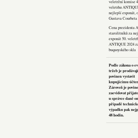
veletržní komise 4
veletrhu ANTIQU
nejlepší exponát, 
Gustava Courbeta
Cena prezidenta 
starožitníků za nej
exponát 50. veletr
ANTIQUE 2024 za
buquoyského skla
Podle zákona o e
tržeb je prodávaj
povinen vystavit
kupujícímu účte
Zároveň je povin
zaevidovat přijat
u správce daně on
případě technick
výpadku pak nejp
48 hodin.