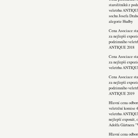
starožitníků z po
veletrhu ANTIQU
sochu Josefa Drah
alegorie Hudby
Cena Asociace sta
za nejlepší expozi
podzimního veletr
ANTIQUE 2018
Cena Asociace sta
za nejlepší expozi
veletrhu ANTIQU
Cena Asociace sta
za nejlepší expozi
podzimního veletr
ANTIQUE 2019
Hlavní cena odbor
veletržní komise 4
veletrhu ANTIQU
nejlepší exponát, 
Adolfa Gärtnera "
Hlavní cena odbor