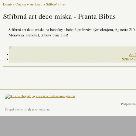
Domů
»
Catalog
»
Art Deco
»
Stříbro/ Silver
Stříbrná art deco miska - Franta Bibus
Stříbrná art deco miska na bonbóny s bohatě prořezávaným okrajem, Ag netto 210
Moravská Třebová), dobový punc ČSR
Art 
Stříbro/ S
Podporován
Drupal theme
by
pixeljets.com
ver.1.4