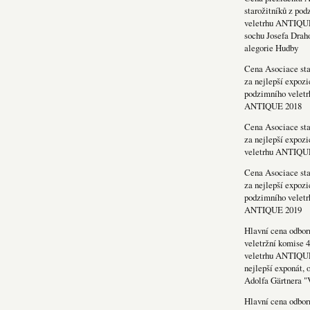
starožitníků z po
veletrhu ANTIQU
sochu Josefa Drah
alegorie Hudby
Cena Asociace sta
za nejlepší expozi
podzimního veletr
ANTIQUE 2018
Cena Asociace sta
za nejlepší expozi
veletrhu ANTIQU
Cena Asociace sta
za nejlepší expozi
podzimního veletr
ANTIQUE 2019
Hlavní cena odbor
veletržní komise 4
veletrhu ANTIQU
nejlepší exponát, 
Adolfa Gärtnera "
Hlavní cena odbor