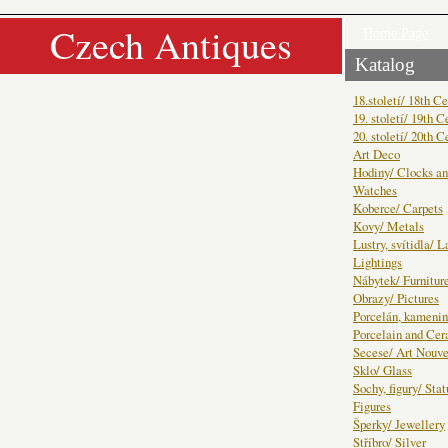
Czech Antiques
Home Page
Katalog
18.století/ 18th C
19. století/ 19th C
20. století/ 20th C
Art Deco
Hodiny/ Clocks a
Watches
Koberce/ Carpets
Kovy/ Metals
Lustry, svítidla/ 
Lightings
Nábytek/ Furnitur
Obrazy/ Pictures
Porcelán, kamenin
Porcelain and Ce
Secese/ Art Nouv
Sklo/ Glass
Sochy, figury/ Sta
Figures
Šperky/ Jewellery
Stříbro/ Silver