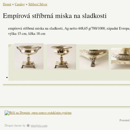
Domů
»
Catalog
»
Stříbro/ Silver
Empírová stříbrná miska na sladkosti
empírová stříbrná miska na sladkosti, Ag netto 448,65 g/700/1000, západní Evropa
výška 15 cm, šířka 18 cm
Powered
Drupal theme
by
pixeljets.com
ver.1.4