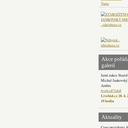
Varia
Akce pořád
galerií
Jarní aukce Starož
Michal Jankovský 
Ambra
liveb.id/7afq8
Livebid.cz 18. 4. 
19 hodin
Aktuality
Cena prezidenta 