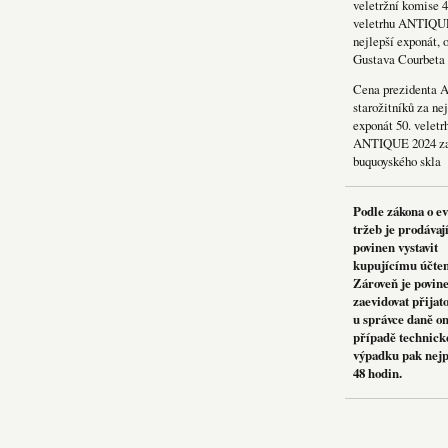
veletržní komise 4
veletrhu ANTIQU
nejlepší exponát, 
Gustava Courbeta
Cena prezidenta 
starožitníků za nej
exponát 50. veletr
ANTIQUE 2024 za
buquoyského skla
Podle zákona o e
tržeb je prodávaj
povinen vystavit
kupujícímu účte
Zároveň je povin
zaevidovat přijat
u správce daně on
případě technick
výpadku pak nejp
48 hodin.