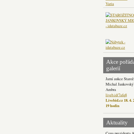
Varia
Akce pořád
galerií
Jarní aukce Starož
Michal Jankovský 
Ambra
liveb.id/7afq8
Livebid.cz 18. 4. 
19 hodin
Aktuality
Cena prezidenta 