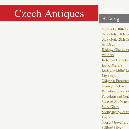
Czech Antiques
Home Page
Katalog
18.století/ 18th C
19. století/ 19th C
20. století/ 20th C
Art Deco
Hodiny/ Clocks a
Watches
Koberce/ Carpets
Kovy/ Metals
Lustry, svítidla/ 
Lightings
Nábytek/ Furnitur
Obrazy/ Pictures
Porcelán, kamenin
Porcelain and Ce
Secese/ Art Nouv
Sklo/ Glass
Sochy, figury/ Sta
Figures
Šperky/ Jewellery
Stříbro/ Silver