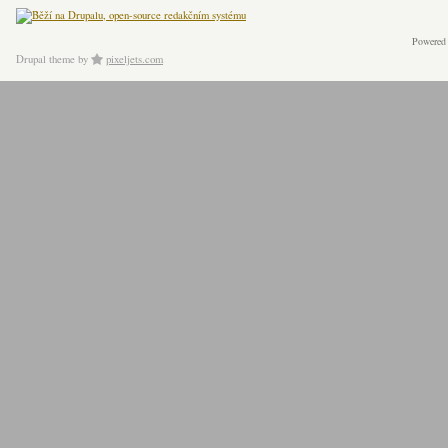
Powered
Drupal theme
by
pixeljets.com
ver.1.4