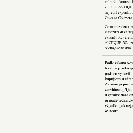
veletržní komise 4
veletrhu ANTIQU
nejlepší exponát, 
Gustava Courbeta
Cena prezidenta 
starožitníků za nej
exponát 50. veletr
ANTIQUE 2024 za
buquoyského skla
Podle zákona o e
tržeb je prodávaj
povinen vystavit
kupujícímu účte
Zároveň je povin
zaevidovat přijat
u správce daně on
případě technick
výpadku pak nejp
48 hodin.