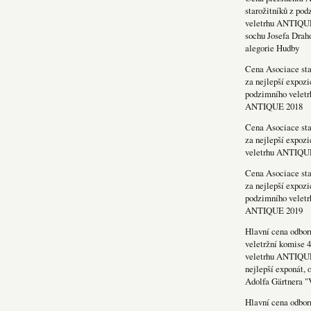
starožitníků z po
veletrhu ANTIQU
sochu Josefa Drah
alegorie Hudby
Cena Asociace sta
za nejlepší expozi
podzimního veletr
ANTIQUE 2018
Cena Asociace sta
za nejlepší expozi
veletrhu ANTIQU
Cena Asociace sta
za nejlepší expozi
podzimního veletr
ANTIQUE 2019
Hlavní cena odbor
veletržní komise 4
veletrhu ANTIQU
nejlepší exponát, 
Adolfa Gärtnera "
Hlavní cena odbor