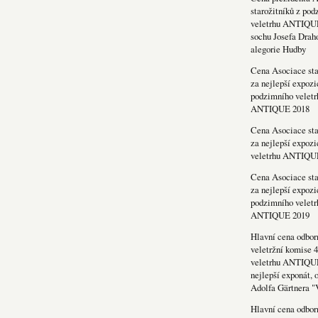
starožitníků z po
veletrhu ANTIQU
sochu Josefa Drah
alegorie Hudby
Cena Asociace sta
za nejlepší expozi
podzimního veletr
ANTIQUE 2018
Cena Asociace sta
za nejlepší expozi
veletrhu ANTIQU
Cena Asociace sta
za nejlepší expozi
podzimního veletr
ANTIQUE 2019
Hlavní cena odbor
veletržní komise 4
veletrhu ANTIQU
nejlepší exponát, 
Adolfa Gärtnera "
Hlavní cena odbor