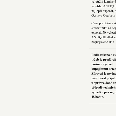
veletržní komise 4
veletrhu ANTIQU
nejlepší exponát, 
Gustava Courbeta
Cena prezidenta 
starožitníků za nej
exponát 50. veletr
ANTIQUE 2024 za
buquoyského skla
Podle zákona o e
tržeb je prodávaj
povinen vystavit
kupujícímu účte
Zároveň je povin
zaevidovat přijat
u správce daně on
případě technick
výpadku pak nejp
48 hodin.