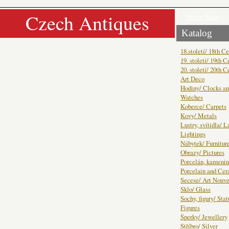
Czech Antiques
Home Page
Katalog
18.století/ 18th C
19. století/ 19th C
20. století/ 20th C
Art Deco
Hodiny/ Clocks a
Watches
Koberce/ Carpets
Kovy/ Metals
Lustry, svítidla/ 
Lightings
Nábytek/ Furnitur
Obrazy/ Pictures
Porcelán, kamenin
Porcelain and Ce
Secese/ Art Nouv
Sklo/ Glass
Sochy, figury/ Sta
Figures
Šperky/ Jewellery
Stříbro/ Silver