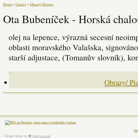
Domů
»
Catalog
»
Obrazy/ Pictures
Ota Bubeníček - Horská chal
olej na lepence, výrazná secesní neoimp
oblasti moravského Valašska, signováno
starší adjustace, (Tomanův slovník), k
Obrazy/ Pic
Dru
Drupal theme
by
pixeljets.com
ver.1.4