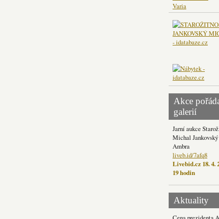
Varia
Akce pořád
galerií
Jarní aukce Starož
Michal Jankovský 
Ambra
liveb.id/7afq8
Livebid.cz 18. 4. 
19 hodin
Aktuality
Cena prezidenta 