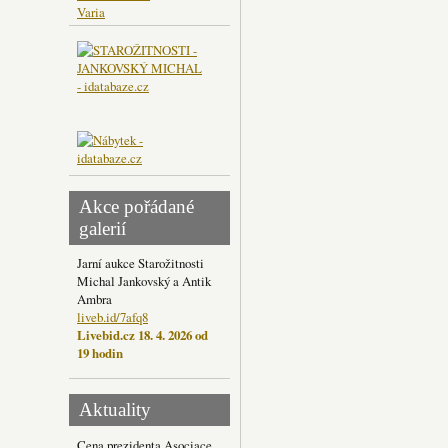
Varia
Akce pořádané
galerií
Jarní aukce Starožitnosti
Michal Jankovský a Antik
Ambra
liveb.id/7afq8
Livebid.cz 18. 4. 2026 od
19 hodin
Aktuality
Cena prezidenta Asociace