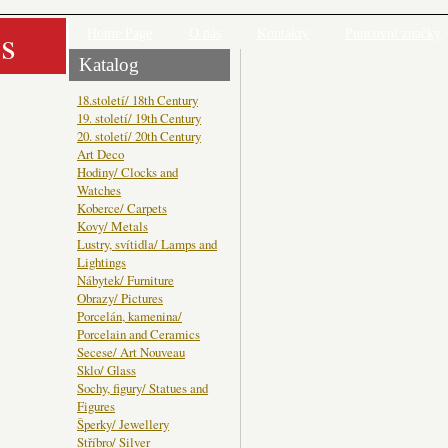
s
Home Page
O nás
Kontakty
Puncovní značky
Katalog
18.století/ 18th Century
19. století/ 19th Century
20. století/ 20th Century
Art Deco
Hodiny/ Clocks and
Watches
Koberce/ Carpets
Kovy/ Metals
Lustry, svítidla/ Lamps and
Lightings
Nábytek/ Furniture
Obrazy/ Pictures
Porcelán, kamenina/
Porcelain and Ceramics
Secese/ Art Nouveau
Sklo/ Glass
Sochy, figury/ Statues and
Figures
Šperky/ Jewellery
Stříbro/ Silver