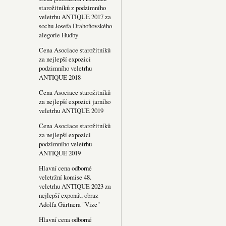
starožitníků z podzimního
veletrhu ANTIQUE 2017 za
sochu Josefa Drahoňovského
alegorie Hudby
Cena Asociace starožitníků
za nejlepší expozici
podzimního veletrhu
ANTIQUE 2018
Cena Asociace starožitníků
za nejlepší expozici jarního
veletrhu ANTIQUE 2019
Cena Asociace starožitníků
za nejlepší expozici
podzimního veletrhu
ANTIQUE 2019
Hlavní cena odborné
veletržní komise 48.
veletrhu ANTIQUE 2023 za
nejlepší exponát, obraz
Adolfa Gärtnera "Vize"
Hlavní cena odborné