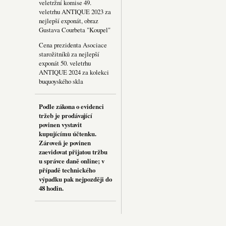
veletržní komise 49.
veletrhu ANTIQUE 2023 za
nejlepší exponát, obraz
Gustava Courbeta "Koupel"
Cena prezidenta Asociace
starožitníků za nejlepší
exponát 50. veletrhu
ANTIQUE 2024 za kolekci
buquoyského skla
Podle zákona o evidenci
tržeb je prodávající
povinen vystavit
kupujícímu účtenku.
Zároveň je povinen
zaevidovat přijatou tržbu
u správce daně online; v
případě technického
výpadku pak nejpozději do
48 hodin.