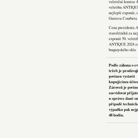
veletržní komise 4
veletrhu ANTIQU
nejlepší exponát, 
Gustava Courbeta
Cena prezidenta 
starožitníků za nej
exponát 50. veletr
ANTIQUE 2024 za
buquoyského skla
Podle zákona o e
tržeb je prodávaj
povinen vystavit
kupujícímu účte
Zároveň je povin
zaevidovat přijat
u správce daně on
případě technick
výpadku pak nejp
48 hodin.