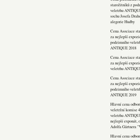
starožitníků z po
veletrhu ANTIQU
sochu Josefa Drah
alegorie Hudby
Cena Asociace sta
za nejlepší expozi
podzimního veletr
ANTIQUE 2018
Cena Asociace sta
za nejlepší expozi
veletrhu ANTIQU
Cena Asociace sta
za nejlepší expozi
podzimního veletr
ANTIQUE 2019
Hlavní cena odbor
veletržní komise 4
veletrhu ANTIQU
nejlepší exponát, 
Adolfa Gärtnera "
Hlavní cena odbor