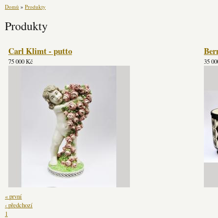
Domů
»
Produkty
Produkty
Carl Klimt - putto
Bern
75 000 Kč
35 00
« první
‹ předchozí
1