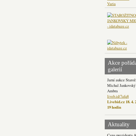
Varia
Akce pořád
galerií
Jarní aukce Starož
Michal Jankovský 
Ambra
liveb.id/7afq8
Livebid.cz 18. 4. 
19 hodin
Aktuality
Cena prezidenta 