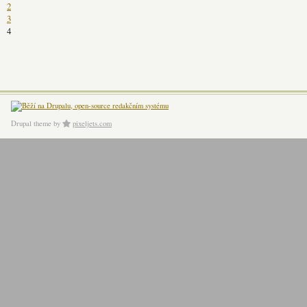
2
3
4
Drupal theme
by
pixeljets.com
ver.1.4