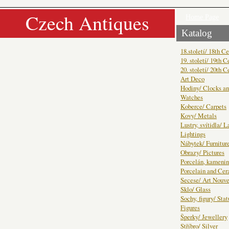
Czech Antiques
Home Page
Katalog
18.století/ 18th C
19. století/ 19th C
20. století/ 20th C
Art Deco
Hodiny/ Clocks a
Watches
Koberce/ Carpets
Kovy/ Metals
Lustry, svítidla/ 
Lightings
Nábytek/ Furnitur
Obrazy/ Pictures
Porcelán, kamenin
Porcelain and Ce
Secese/ Art Nouv
Sklo/ Glass
Sochy, figury/ Sta
Figures
Šperky/ Jewellery
Stříbro/ Silver