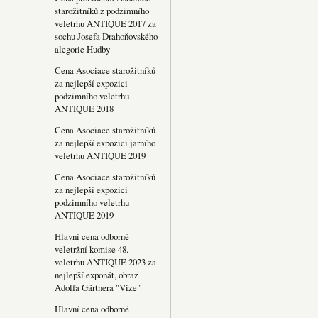
starožitníků z podzimního
veletrhu ANTIQUE 2017 za
sochu Josefa Drahoňovského
alegorie Hudby
Cena Asociace starožitníků
za nejlepší expozici
podzimního veletrhu
ANTIQUE 2018
Cena Asociace starožitníků
za nejlepší expozici jarního
veletrhu ANTIQUE 2019
Cena Asociace starožitníků
za nejlepší expozici
podzimního veletrhu
ANTIQUE 2019
Hlavní cena odborné
veletržní komise 48.
veletrhu ANTIQUE 2023 za
nejlepší exponát, obraz
Adolfa Gärtnera "Vize"
Hlavní cena odborné