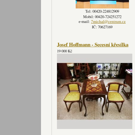
Tel: 00420-224812909
Mobil: 00420-724251272
e-mail:
7michal@centrum.cz
IČ: 70627169
Josef Hoffmann - Secesní křesílka
19 000 Kč