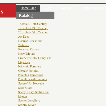
s
Home Page
O nás
Kontakty
Puncovní značky
Katalog
18.století/ 18th Century
19. století/ 19th Century
20. století/ 20th Century
Art Deco
Hodiny/ Clocks and
Watches
Koberce/ Carpets
Kovy/ Metals
Lustry, svítidla/ Lamps and
Lightings
Nábytek/ Furniture
Obrazy/ Pictures
Porcelán, kamenina/
Porcelain and Ceramics
Secese/ Art Nouveau
Sklo/ Glass
Sochy, figury/ Statues and
Figures
Šperky/ Jewellery
Stříbro/ Silver