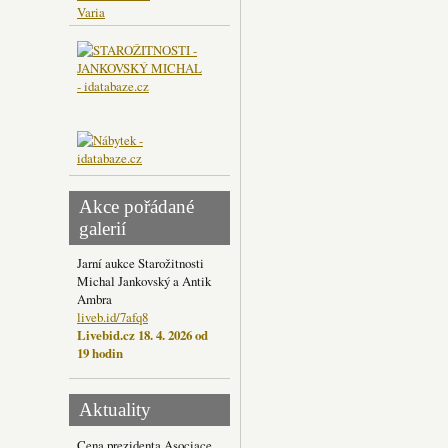
Varia
Akce pořádané
galerií
Jarní aukce Starožitnosti
Michal Jankovský a Antik
Ambra
liveb.id/7afq8
Livebid.cz 18. 4. 2026 od
19 hodin
Aktuality
Cena prezidenta Asociace