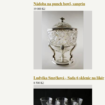
Nádoba na punch bowl, sangriu
19 000 Kč
Ludvika Smrčková - Sada 6 sklenic na likér
8 500 Kč