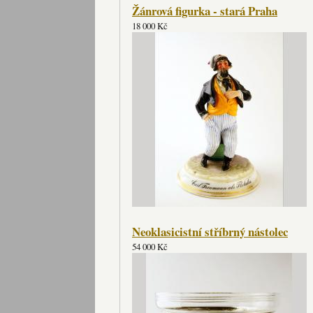
Žánrová figurka - stará Praha
18 000 Kč
Neoklasicistní stříbrný nástolec
54 000 Kč