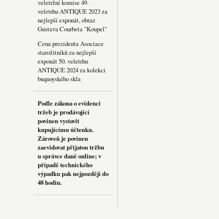
veletržní komise 49.
veletrhu ANTIQUE 2023 za
nejlepší exponát, obraz
Gustava Courbeta "Koupel"
Cena prezidenta Asociace
starožitníků za nejlepší
exponát 50. veletrhu
ANTIQUE 2024 za kolekci
buquoyského skla
Podle zákona o evidenci
tržeb je prodávající
povinen vystavit
kupujícímu účtenku.
Zároveň je povinen
zaevidovat přijatou tržbu
u správce daně online; v
případě technického
výpadku pak nejpozději do
48 hodin.