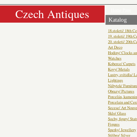
Czech Antiques
Home Page
Katalog
18.století/ 18th C
19. století/ 19th C
20. století/ 20th C
Art Deco
Hodiny/ Clocks a
Watches
Koberce/ Carpets
Kovy/ Metals
Lustry, svítidla/ 
Lightings
Nábytek/ Furnitur
Obrazy/ Pictures
Porcelán, kamenin
Porcelain and Ce
Secese/ Art Nouv
Sklo/ Glass
Sochy, figury/ Sta
Figures
Šperky/ Jewellery
Stříbro/ Silver