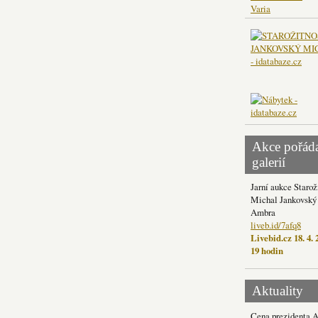
Varia
Akce pořád
galerií
Jarní aukce Starož
Michal Jankovský 
Ambra
liveb.id/7afq8
Livebid.cz 18. 4. 
19 hodin
Aktuality
Cena prezidenta 