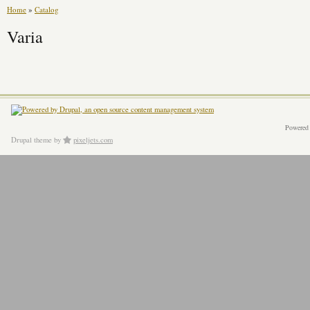
Home
»
Catalog
Varia
Powered
Drupal theme
by
pixeljets.com
ver.1.4