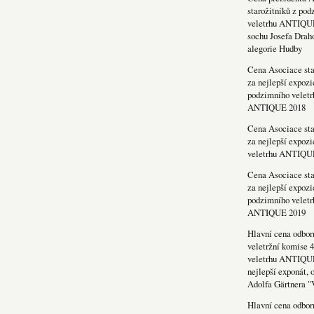
starožitníků z po
veletrhu ANTIQU
sochu Josefa Drah
alegorie Hudby
Cena Asociace sta
za nejlepší expozi
podzimního veletr
ANTIQUE 2018
Cena Asociace sta
za nejlepší expozi
veletrhu ANTIQU
Cena Asociace sta
za nejlepší expozi
podzimního veletr
ANTIQUE 2019
Hlavní cena odbor
veletržní komise 4
veletrhu ANTIQU
nejlepší exponát, 
Adolfa Gärtnera "
Hlavní cena odbor