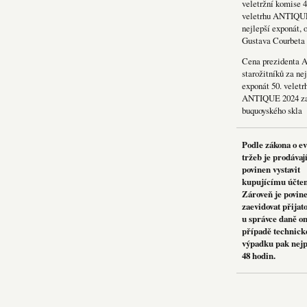
veletržní komise 4
veletrhu ANTIQU
nejlepší exponát, 
Gustava Courbeta
Cena prezidenta 
starožitníků za nej
exponát 50. veletr
ANTIQUE 2024 za
buquoyského skla
Podle zákona o e
tržeb je prodávaj
povinen vystavit
kupujícímu účte
Zároveň je povin
zaevidovat přijat
u správce daně on
případě technick
výpadku pak nejp
48 hodin.