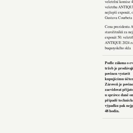
veletržní komise 4
veletrhu ANTIQU
nejlepší exponát, 
Gustava Courbeta
Cena prezidenta 
starožitníků za nej
exponát 50. veletr
ANTIQUE 2024 za
buquoyského skla
Podle zákona o e
tržeb je prodávaj
povinen vystavit
kupujícímu účte
Zároveň je povin
zaevidovat přijat
u správce daně on
případě technick
výpadku pak nejp
48 hodin.