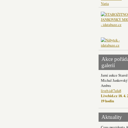
Varia
Akce pořád
galerií
Jarní aukce Starož
Michal Jankovský 
Ambra
liveb.id/7afq8
Livebid.cz 18. 4. 
19 hodin
Aktuality
Cena prezidenta 