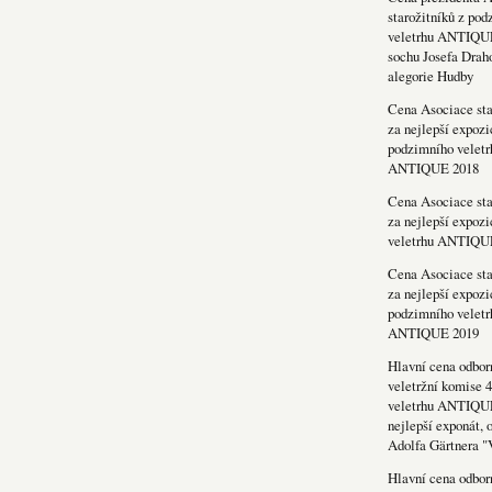
starožitníků z po
veletrhu ANTIQU
sochu Josefa Drah
alegorie Hudby
Cena Asociace sta
za nejlepší expozi
podzimního veletr
ANTIQUE 2018
Cena Asociace sta
za nejlepší expozi
veletrhu ANTIQU
Cena Asociace sta
za nejlepší expozi
podzimního veletr
ANTIQUE 2019
Hlavní cena odbor
veletržní komise 4
veletrhu ANTIQU
nejlepší exponát, 
Adolfa Gärtnera "
Hlavní cena odbor