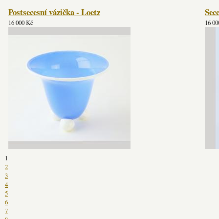
Postsecesní vázička - Loetz
Sec
16 000 Kč
16 00
1
2
3
4
5
6
7