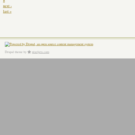
8
next ›
last »
Drupal theme
by
pixeljets.com
ver.1.4