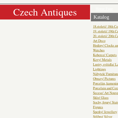
Czech Antiques
Home Page
Katalog
18.století/ 18th C
19. století/ 19th C
20. století/ 20th C
Art Deco
Hodiny/ Clocks a
Watches
Koberce/ Carpets
Kovy/ Metals
Lustry, svítidla/ 
Lightings
Nábytek/ Furnitur
Obrazy/ Pictures
Porcelán, kamenin
Porcelain and Ce
Secese/ Art Nouv
Sklo/ Glass
Sochy, figury/ Sta
Figures
Šperky/ Jewellery
Stříbro/ Silver