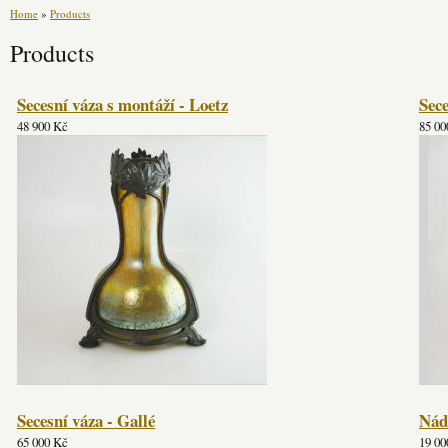
Home
»
Products
Products
Secesní váza s montáží - Loetz
Sece
48 900 Kč
85 00
Secesní váza - Gallé
Nád
65 000 Kč
19 00