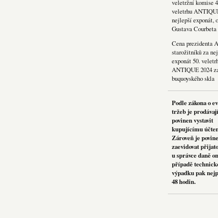
veletržní komise 4
veletrhu ANTIQU
nejlepší exponát, 
Gustava Courbeta
Cena prezidenta 
starožitníků za nej
exponát 50. veletr
ANTIQUE 2024 za
buquoyského skla
Podle zákona o e
tržeb je prodávaj
povinen vystavit
kupujícímu účte
Zároveň je povin
zaevidovat přijat
u správce daně on
případě technick
výpadku pak nejp
48 hodin.