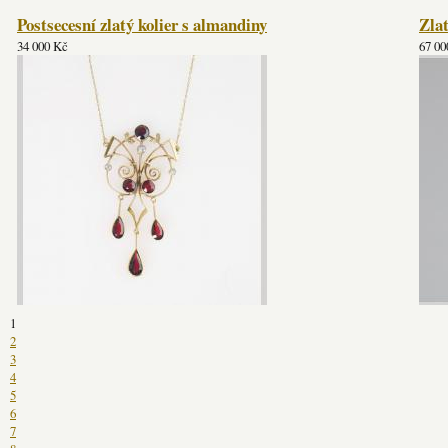
Postsecesní zlatý kolier s almandiny
Zlat
34 000 Kč
67 00
1
2
3
4
5
6
7