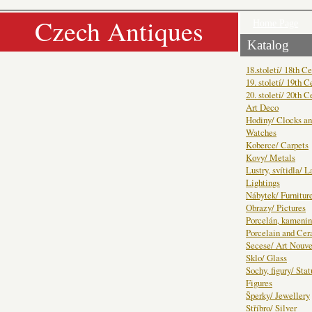
Czech Antiques
Home Page
Katalog
18.století/ 18th C
19. století/ 19th C
20. století/ 20th C
Art Deco
Hodiny/ Clocks a
Watches
Koberce/ Carpets
Kovy/ Metals
Lustry, svítidla/ 
Lightings
Nábytek/ Furnitur
Obrazy/ Pictures
Porcelán, kamenin
Porcelain and Ce
Secese/ Art Nouv
Sklo/ Glass
Sochy, figury/ Sta
Figures
Šperky/ Jewellery
Stříbro/ Silver