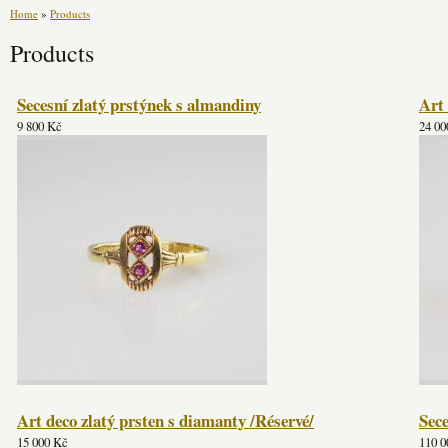
Home
»
Products
Products
Secesní zlatý prstýnek s almandiny
Art 
9 800 Kč
24 00
Art deco zlatý prsten s diamanty /Réservé/
Sece
15 000 Kč
110 0