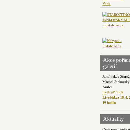
Varia
Akce pořád
galerií
Jarní aukce Starož
Michal Jankovský 
Ambra
liveb.id/7afq8
Livebid.cz 18. 4. 
19 hodin
Aktuality
Cena prezidenta 