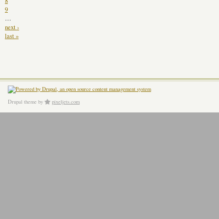
8
9
…
next ›
last »
Drupal theme
by
pixeljets.com
ver.1.4