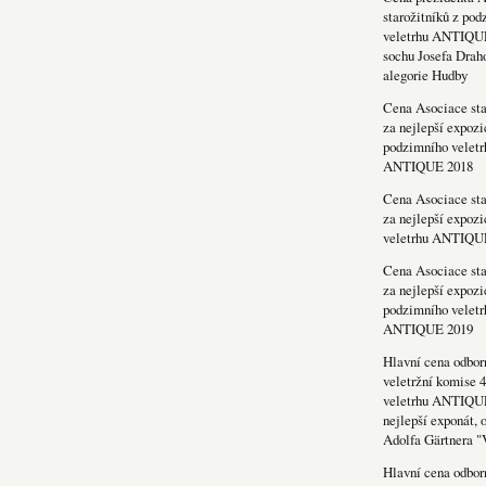
starožitníků z po
veletrhu ANTIQU
sochu Josefa Drah
alegorie Hudby
Cena Asociace sta
za nejlepší expozi
podzimního veletr
ANTIQUE 2018
Cena Asociace sta
za nejlepší expozi
veletrhu ANTIQU
Cena Asociace sta
za nejlepší expozi
podzimního veletr
ANTIQUE 2019
Hlavní cena odbor
veletržní komise 4
veletrhu ANTIQU
nejlepší exponát, 
Adolfa Gärtnera "
Hlavní cena odbor