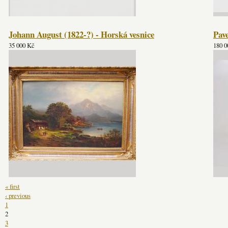
Johann August (1822-?) - Horská vesnice
Pave
35 000 Kč
180 0
« first
‹ previous
1
2
3