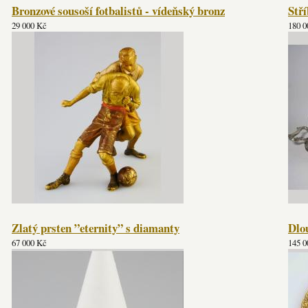
Bronzové sousoší fotbalistů - vídeňský bronz
Stří
29 000 Kč
180 0
Zlatý prsten ”eternity” s diamanty
Dlou
67 000 Kč
145 0