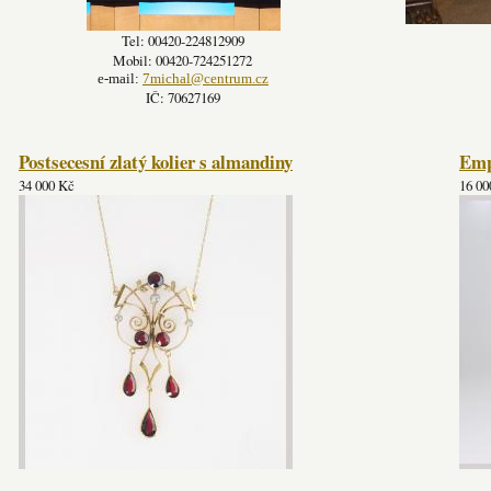
Tel: 00420-224812909
Mobil: 00420-724251272
e-mail:
7michal@centrum.cz
IČ: 70627169
Postsecesní zlatý kolier s almandiny
Emp
34 000 Kč
16 00