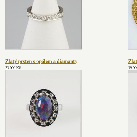
Zlatý prsten s opálem a diamanty
Zla
23 000 Kč
39 00