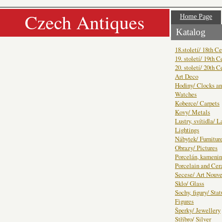
Czech Antiques
Home Page
Katalog
18.století/ 18th C
19. století/ 19th C
20. století/ 20th C
Art Deco
Hodiny/ Clocks a
Watches
Koberce/ Carpets
Kovy/ Metals
Lustry, svítidla/ 
Lightings
Nábytek/ Furnitur
Obrazy/ Pictures
Porcelán, kamenin
Porcelain and Ce
Secese/ Art Nouv
Sklo/ Glass
Sochy, figury/ Sta
Figures
Šperky/ Jewellery
Stříbro/ Silver