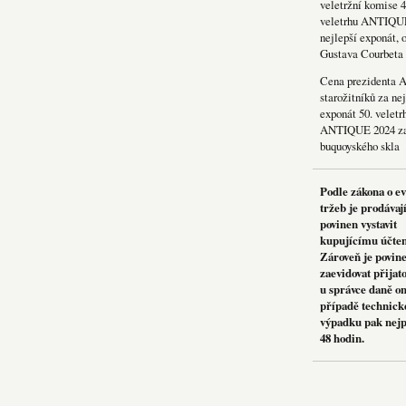
veletržní komise 4
veletrhu ANTIQU
nejlepší exponát, 
Gustava Courbeta
Cena prezidenta 
starožitníků za nej
exponát 50. veletr
ANTIQUE 2024 za
buquoyského skla
Podle zákona o e
tržeb je prodávaj
povinen vystavit
kupujícímu účte
Zároveň je povin
zaevidovat přijat
u správce daně on
případě technick
výpadku pak nejp
48 hodin.