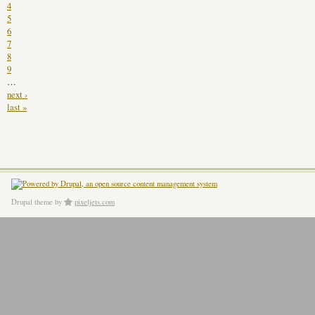
4
5
6
7
8
9
…
next ›
last »
Drupal theme
by
pixeljets.com
ver.1.4