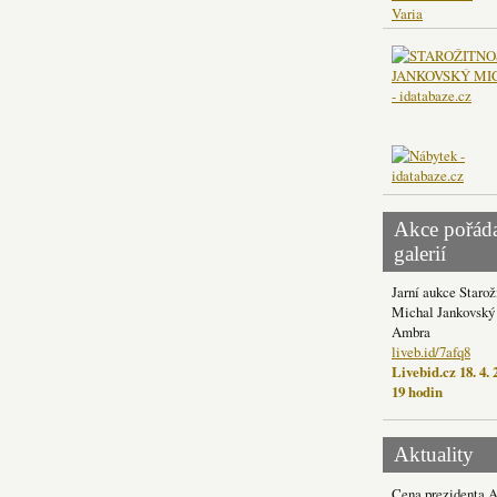
Varia
Akce pořád
galerií
Jarní aukce Starož
Michal Jankovský 
Ambra
liveb.id/7afq8
Livebid.cz 18. 4. 
19 hodin
Aktuality
Cena prezidenta 