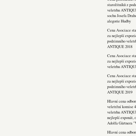
starožitníků z po
veletrhu ANTIQU
sochu Josefa Drah
alegorie Hudby
Cena Asociace sta
za nejlepší expozi
podzimního veletr
ANTIQUE 2018
Cena Asociace sta
za nejlepší expozi
veletrhu ANTIQU
Cena Asociace sta
za nejlepší expozi
podzimního veletr
ANTIQUE 2019
Hlavní cena odbor
veletržní komise 4
veletrhu ANTIQU
nejlepší exponát, 
Adolfa Gärtnera "
Hlavní cena odbor