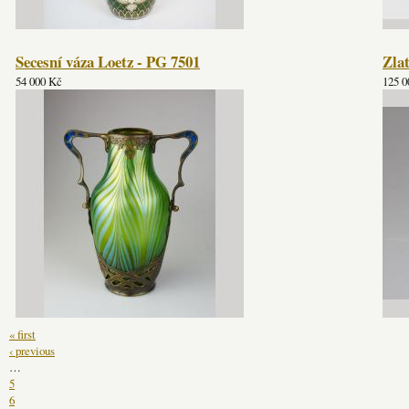
Secesní váza Loetz - PG 7501
Zla
54 000 Kč
125 0
« first
‹ previous
…
5
6