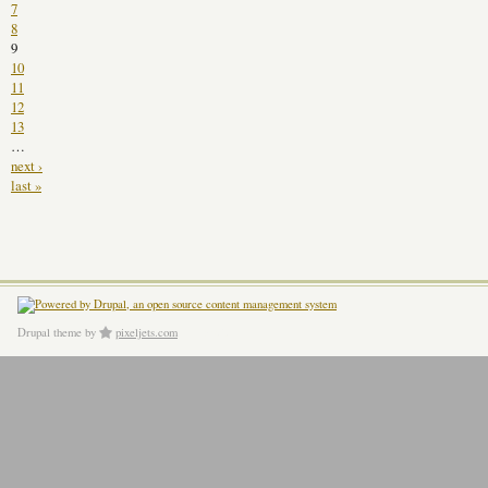
7
8
9
10
11
12
13
…
next ›
last »
Drupal theme
by
pixeljets.com
ver.1.4