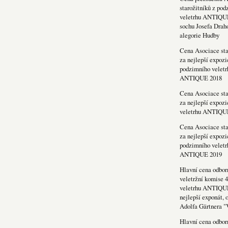
starožitníků z po
veletrhu ANTIQU
sochu Josefa Drah
alegorie Hudby
Cena Asociace sta
za nejlepší expozi
podzimního veletr
ANTIQUE 2018
Cena Asociace sta
za nejlepší expozi
veletrhu ANTIQU
Cena Asociace sta
za nejlepší expozi
podzimního veletr
ANTIQUE 2019
Hlavní cena odbor
veletržní komise 4
veletrhu ANTIQU
nejlepší exponát, 
Adolfa Gärtnera "
Hlavní cena odbor