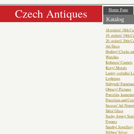
Czech Antiques
Home Page
Katalog
18.století/ 18th C
19. století/ 19th C
20. století/ 20th C
Art Deco
Hodiny/ Clocks a
Watches
Koberce/ Carpets
Kovy/ Metals
Lustry, svítidla/ 
Lightings
Nábytek/ Furnitur
Obrazy/ Pictures
Porcelán, kamenin
Porcelain and Ce
Secese/ Art Nouv
Sklo/ Glass
Sochy, figury/ Sta
Figures
Šperky/ Jewellery
Stříbro/ Silver