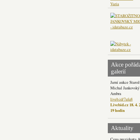
Varia
Akce pořád
galerií
Jarní aukce Starož
Michal Jankovský 
Ambra
liveb.id/7afq8
Livebid.cz 18. 4. 
19 hodin
Aktuality
Cena prezidenta 