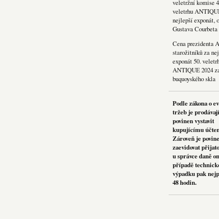
veletržní komise 4
veletrhu ANTIQU
nejlepší exponát, 
Gustava Courbeta
Cena prezidenta 
starožitníků za nej
exponát 50. veletr
ANTIQUE 2024 za
buquoyského skla
Podle zákona o e
tržeb je prodávaj
povinen vystavit
kupujícímu účte
Zároveň je povin
zaevidovat přijat
u správce daně on
případě technick
výpadku pak nejp
48 hodin.