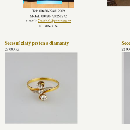
Tel: 00420-224812909
Mobil: 00420-724251272
e-mail:
7michal@centrum.cz
IČ: 70627169
Secesní zlatý prsten s diamanty
Sece
27 000 Kč
22 00