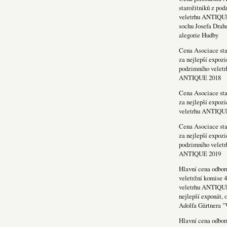
starožitníků z po
veletrhu ANTIQU
sochu Josefa Drah
alegorie Hudby
Cena Asociace sta
za nejlepší expozi
podzimního veletr
ANTIQUE 2018
Cena Asociace sta
za nejlepší expozi
veletrhu ANTIQU
Cena Asociace sta
za nejlepší expozi
podzimního veletr
ANTIQUE 2019
Hlavní cena odbor
veletržní komise 4
veletrhu ANTIQU
nejlepší exponát, 
Adolfa Gärtnera "
Hlavní cena odbor