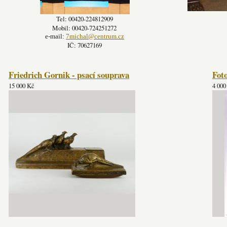
Tel: 00420-224812909
Mobil: 00420-724251272
e-mail:
7michal@centrum.cz
IČ: 70627169
Friedrich Gornik - psací souprava
Fot
15 000 Kč
4 000