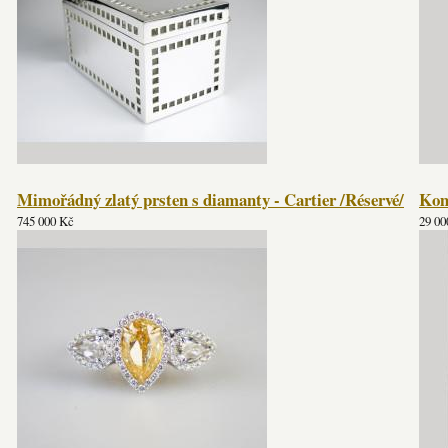
Mimořádný zlatý prsten s diamanty - Cartier /Réservé/
Kom
745 000 Kč
29 00