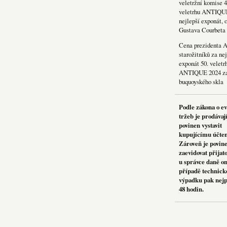
veletržní komise 4
veletrhu ANTIQU
nejlepší exponát, 
Gustava Courbeta
Cena prezidenta 
starožitníků za nej
exponát 50. veletr
ANTIQUE 2024 za
buquoyského skla
Podle zákona o e
tržeb je prodávaj
povinen vystavit
kupujícímu účte
Zároveň je povin
zaevidovat přijat
u správce daně on
případě technick
výpadku pak nejp
48 hodin.