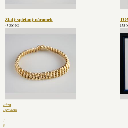
Zlatý splétaný náramek
TOY
43 200 Kč
155 0
« first
‹ previous
…
7
8