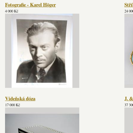
Fotografie - Karel Höger
Stř
4 000 Kč
24 00
Vídeňská dóza
J. 
17 000 Kč
37 30