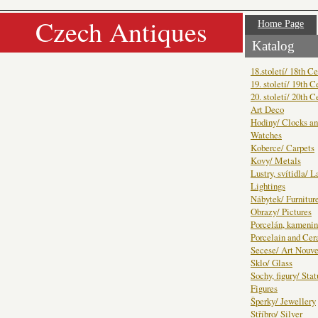
Czech Antiques
Home Page
Katalog
18.století/ 18th C
19. století/ 19th C
20. století/ 20th C
Art Deco
Hodiny/ Clocks a
Watches
Koberce/ Carpets
Kovy/ Metals
Lustry, svítidla/ 
Lightings
Nábytek/ Furnitur
Obrazy/ Pictures
Porcelán, kamenin
Porcelain and Ce
Secese/ Art Nouv
Sklo/ Glass
Sochy, figury/ Sta
Figures
Šperky/ Jewellery
Stříbro/ Silver