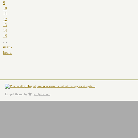
9
10
11
12
13
14
15
…
next ›
last »
Drupal theme
by
pixeljets.com
ver.1.4