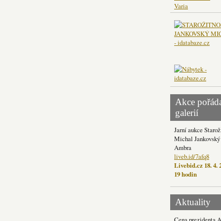
Varia
Akce pořád
galerií
Jarní aukce Starož
Michal Jankovský 
Ambra
liveb.id/7afq8
Livebid.cz 18. 4. 
19 hodin
Aktuality
Cena prezidenta 